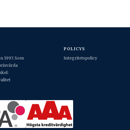
POLICYS
an 1997. Som
Integritetspolicy
 prisvärda
nkel:
alitet