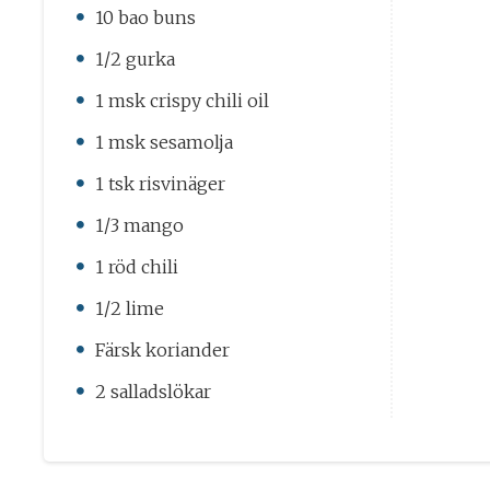
10 bao buns
1/2 gurka
1 msk crispy chili oil
1 msk sesamolja
1 tsk risvinäger
1/3 mango
1 röd chili
1/2 lime
Färsk koriander
2 salladslökar