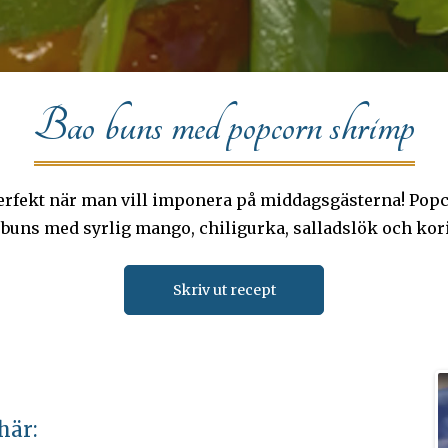
Bao buns med popcorn shrimp
perfekt när man vill imponera på middagsgästerna! Pop
buns med syrlig mango, chiligurka, salladslök och koria
Skriv ut recept
här: