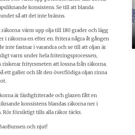
apsliknande konsistens. Se till att blanda
undet så att det inte bränns.
a räkorna: värm upp olja till 180 grader och lägg
er i räkorna en efter en. Fritera några åt gången
de inte fastnar i varandra och se till att oljan är
ckligt varm under hela friteringsprocessen,
 riskerar frityrsmeten att lossna från räkorna.
å ett galler och låt den överflödiga oljan rinna
ot.
korna är färdigfriterade och glazen fått en
liknande konsistens blandas räkorna ner i
 Rör försiktigt tills alla räkor täcks.
BaoBunsen och njut!