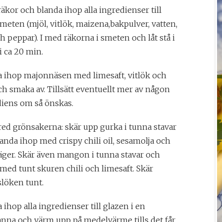
räkor och blanda ihop alla ingredienser till
smeten (mjöl, vitlök, maizena,bakpulver, vatten,
ch peppar). I med räkorna i smeten och låt stå i
i ca 20 min.
a ihop majonnäsen med limesaft, vitlök och
ch smaka av. Tillsätt eventuellt mer av någon
diens om så önskas.
ed grönsakerna: skär upp gurka i tunna stavar
anda ihop med crispy chili oil, sesamolja och
äger. Skär även mangon i tunna stavar och
med tunt skuren chili och limesaft. Skär
slöken tunt.
 ihop alla ingredienser till glazen i en
nna och värm upp på medelvärme tills det får