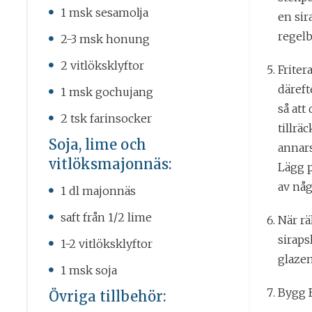
1 msk sesamolja
en sir
regelb
2-3 msk honung
2 vitlöksklyftor
Friter
däreft
1 msk gochujang
så att 
2 tsk farinsocker
tillrä
Soja, lime och
annars
vitlöksmajonnäs:
Lägg p
av någ
1 dl majonnäs
saft från 1/2 lime
När rä
siraps
1-2 vitlöksklyftor
glazen.
1 msk soja
Bygg 
Övriga tillbehör: