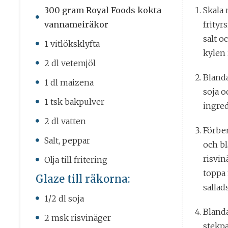
300 gram Royal Foods kokta
Skala 
vannameiräkor
frityr
salt o
1 vitlöksklyfta
kylen 
2 dl vetemjöl
Bland
1 dl maizena
soja o
1 tsk bakpulver
ingre
2 dl vatten
Förber
Salt, peppar
och bl
risvin
Olja till fritering
toppa 
Glaze till räkorna:
sallad
1/2 dl soja
Blanda
2 msk risvinäger
stekpa