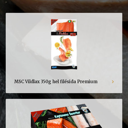
MSC Vildlax 350g hel filésida Premium