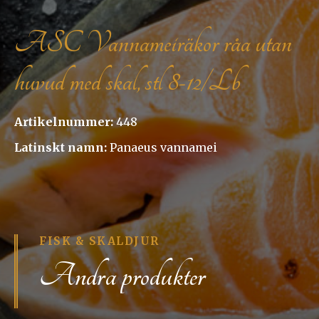
ASC Vannameiräkor råa utan
huvud med skal, stl 8-12/Lb
Artikelnummer:
448
Latinskt namn:
Panaeus vannamei
FISK & SKALDJUR
Andra produkter